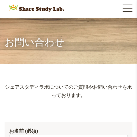
Skip
to
シェアスタディラボ(Share
Share
content
Study Lab.)は、徳島県の沖
浜・阿南・住吉に教室を展
Study Lab.
お問い合わせ
開する、お子様のワクワ
ク・ドキドキを大切に
「心」と「思考力」と「学
力」を育む学習塾です。
シェアスタディラボについてのご質問やお問い合わせを承
っております。
お名前 (必須)