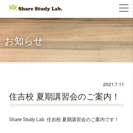
Skip
to
シェアスタディラボ(Share
Share
content
Study Lab.)は、徳島県の沖
浜・阿南・住吉に教室を展
Study Lab.
お知らせ
開する、お子様のワクワ
ク・ドキドキを大切に
「心」と「思考力」と「学
力」を育む学習塾です。
2021.7.11
住吉校 夏期講習会のご案内！
Share Study Lab. 住吉校 夏期講習会のご案内です！